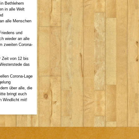
r in Bethlehem
n in alle Welt
nd
 an alle Menschen
Friedens und
ch wieder an alle
im zweiten Corona-
r Zeit von 12 bis
n Westerstede das
uellen Corona-Lage
gelung
zdem über alle, die
tte bringt euch
n Windlicht mit!