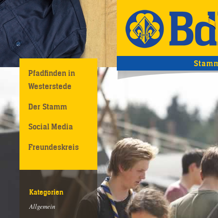
Stamm
Pfadfinden in
Westerstede
Der Stamm
Social Media
Freundeskreis
Kategorien
Allgemein