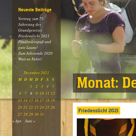
Neueste Beiträge
Vortrag zum 75.
Jahrestag des
Grundgesetzes
Friedenslicht 2021
Pfadfinderspaß und
gute Laune!
Zum Jahrsende 2020
Watt ne Fahrt!
Dezember 2021
Monat:
D
M
D
M
D
F
S
S
1
2
3
4
5
6
7
8
9
10
11
12
13
14
15
16
17
18
19
20
21
22
23
24
25
26
Friedenslicht 2021
27
28
29
30
31
« Apr.
Juni »