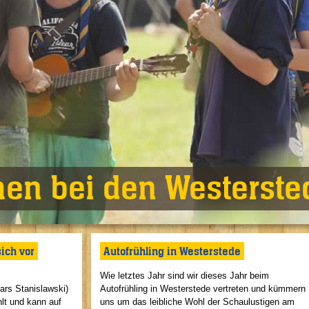
en bei den Westersted
ich vor
Autofrühling in Westerstede
Wie letztes Jahr sind wir dieses Jahr beim
ars Stanislawski)
Autofrühling in Westerstede vertreten und kümmern
t und kann auf
uns um das leibliche Wohl der Schaulustigen am