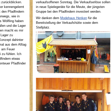
g zurückblicken.
verkaufsoffenen Sonntag. Die Verkaufserlöse sollen
er kennengelernt
in neue Spielegeräte für die Meute, der jüngsten
t den Pfadfindern
Gruppe bei den Pfadfindern investiert werden.
erwegs, wie in
Wir danken dem
Modehaus Henken
für die
s Wölfling haben
Bereitstellung der Verkaufshütte sowie dem
allen und die Lager
Stellplatz.
hen macht es mir
 Lager zu
Konzept dahinter
mal aus dem Alltag
s am Feuer
i zu fühlen. Ich
findern etwas
nteuer Pfadfinder