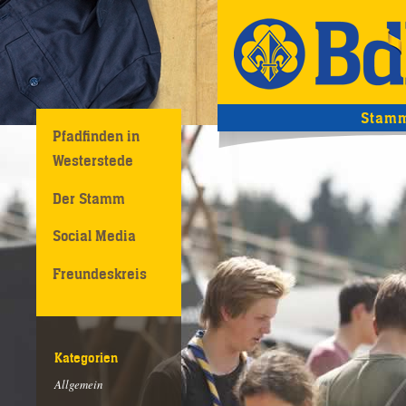
Stamm
Pfadfinden in
Westerstede
Der Stamm
Social Media
Freundeskreis
Kategorien
Allgemein