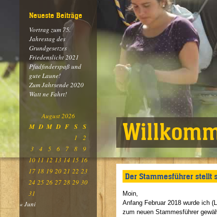
Neueste Beiträge
Vortrag zum 75.
Jahrestag des
Grundgesetzes
Friedenslicht 2021
Pfadfinderspaß und
gute Laune!
Zum Jahrsende 2020
Watt ne Fahrt!
August 2026
Willkomm
M
D
M
D
F
S
S
1
2
3
4
5
6
7
8
9
10
11
12
13
14
15
16
17
18
19
20
21
22
23
Der Stammesführer stellt s
24
25
26
27
28
29
30
31
Moin,
Anfang Februar 2018 wurde ich (L
« Juni
zum neuen Stammesführer gewähl